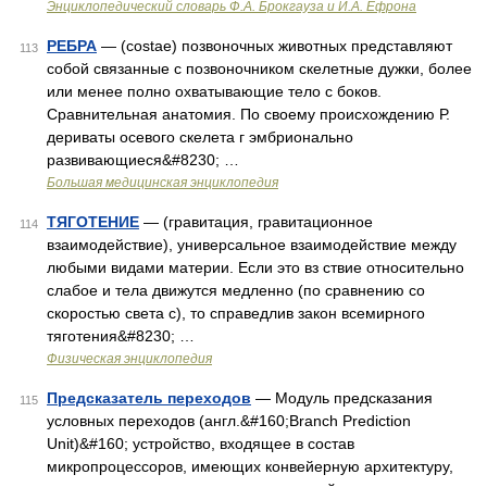
Энциклопедический словарь Ф.А. Брокгауза и И.А. Ефрона
РЕБРА
— (costae) позвоночных животных представляют
113
собой связанные с позвоночником скелетные дужки, более
или менее полно охватывающие тело с боков.
Сравнительная анатомия. По своему происхождению Р.
дериваты осевого скелета г эмбрионально
развивающиеся&#8230; …
Большая медицинская энциклопедия
ТЯГОТЕНИЕ
— (гравитация, гравитационное
114
взаимодействие), универсальное взаимодействие между
любыми видами материи. Если это вз ствие относительно
слабое и тела движутся медленно (по сравнению со
скоростью света с), то справедлив закон всемирного
тяготения&#8230; …
Физическая энциклопедия
Предсказатель переходов
— Модуль предсказания
115
условных переходов (англ.&#160;Branch Prediction
Unit)&#160; устройство, входящее в состав
микропроцессоров, имеющих конвейерную архитектуру,