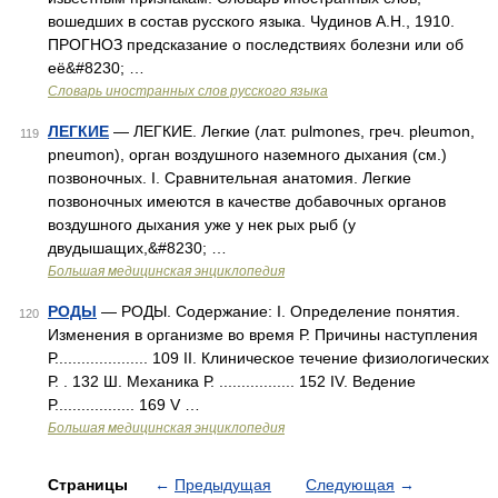
вошедших в состав русского языка. Чудинов А.Н., 1910.
ПРОГНОЗ предсказание о последствиях болезни или об
её&#8230; …
Словарь иностранных слов русского языка
ЛЕГКИЕ
— ЛЕГКИЕ. Легкие (лат. pulmones, греч. pleumon,
119
pneumon), орган воздушного наземного дыхания (см.)
позвоночных. I. Сравнительная анатомия. Легкие
позвоночных имеются в качестве добавочных органов
воздушного дыхания уже у нек рых рыб (у
двудышащих,&#8230; …
Большая медицинская энциклопедия
РОДЫ
— РОДЫ. Содержание: I. Определение понятия.
120
Изменения в организме во время Р. Причины наступления
Р..................... 109 II. Клиническое течение физиологических
Р. . 132 Ш. Механика Р. ................. 152 IV. Ведение
Р.................. 169 V …
Большая медицинская энциклопедия
Страницы
←
Предыдущая
Следующая
→