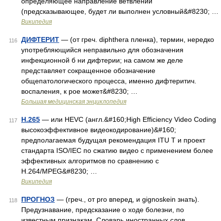
определяющее направление ветвлений
(предсказывающее, будет ли выполнен условный&#8230; …
Википедия
ДИФТЕРИТ
— (от греч. diphthera пленка), термин, нередко
116
употребляющийся неправильно для обозначения
инфекционной б ни дифтерии; на самом же деле
представляет сокращенное обозначение
общепатологического процесса, именно дифтеритич.
воспаления, к рое может&#8230; …
Большая медицинская энциклопедия
H.265
— или HEVC (англ.&#160;High Efficiency Video Coding
117
высокоэффективное видеокодирование)&#160;
предполагаемая будущая рекомендация ITU T и проект
стандарта ISO/IEC по сжатию видео с применением более
эффективных алгоритмов по сравнению с
H.264/MPEG&#8230; …
Википедия
ПРОГНОЗ
— (греч., от pro вперед, и gignoskein знать).
118
Предузнавание, предсказание о ходе болезни, по
известным признакам. Словарь иностранных слов,